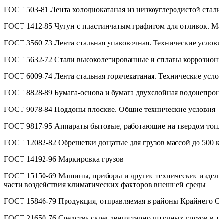
ГОСТ 503-81 Лента холоднокатаная из низкоуглеродистой стал
ГОСТ 1412-85 Чугун с пластинчатым графитом для отливок. М
ГОСТ 3560-73 Лента стальная упаковочная. Технические услов
ГОСТ 5632-72 Стали высоколегированные и сплавы коррозион
ГОСТ 6009-74 Лента стальная горячекатаная. Технические усл
ГОСТ 8828-89 Бумага-основа и бумага двухслойная водонепрон
ГОСТ 9078-84 Поддоны плоские. Общие технические условия
ГОСТ 9817-95 Аппараты бытовые, работающие на твердом топ
ГОСТ 12082-82 Обрешетки дощатые для грузов массой до 500 к
ГОСТ 14192-96 Маркировка грузов
ГОСТ 15150-69 Машины, приборы и другие технические издели
части воздействия климатических факторов внешней среды
ГОСТ 15846-79 Продукция, отправляемая в районы Крайнего С
ГОСТ 21650-76 Средства скрепления тарно-штучных грузов в 