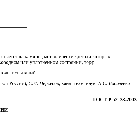
аняется на камины, металлические детали которых
свободном или уплотненном состоянии, торф.
етоды испытаний.
трой России),
С
.
И
.
Нерсесов
, канд. техн. наук,
Л
.
С
.
Васильева
ГОСТ Р 52133-2003
ЦИИ