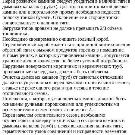
Перед розжигом каминов следует убедиться в наличии тяги в
дымовых каналах (трубах). Для этого к приоткрытой дверке
камина или к портальному проему необходимо поднести
полоску тонкой бумаги. Отклонение ее в сторону топки
свидетельствует о наличии тяги.
Загрузка топок дровами не должна превышать 2/3 объема
топливника.
Необходимо своевременно очищать зольный короб.
Переполненный короб может стать причиной возникновения
обратной тяги с выходом продуктов горения в помещение.
В помещениях, в которых установлены камины, допускается
хранение дров в количестве не более суточной потребности.
Наружные поверхности кирпичных и керамических труб,
проложенные на чердаках, должны быть побелены.
Очистка дымовых каналов (труб) от сажистых отложений
должна осуществляться перед началом отопительного сезона,
а также не реже одного раза в три месяца в течение
отопительного сезона.
Помещения, в которых установлены камины, должны быть
оснащены ручными порошковыми или углекислотными
огнетушителями вместимостью не менее 2 л.
Перед началом отопительного сезона необходимо
осуществлять проверку технического состояния каминов и
дымовых каналов (труб) в целях выявления наличия тяги,
герметичности узлов соединений и исправности элементов