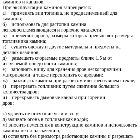
каминов и каналов.
При эксплуатации каминов запрещается:
а) применять вид топлива, не предназначенный для
каминов;
б) использовать для растопки камина
легковоспламеняющиеся и горючие жидкости;
в) применять дрова, размеры которых превышают размеры
топливника камина;
г) сушить одежду и другие материалы и предметы на
деталях каминов;
д) размещать сгораемые предметы ближе 1,5 м от
излучаемой поверхности каминов;
е) заполнять нишу для хранения дров легкогорючими
материалами, а также переполнять ее дровами;
ж) разжигать камины при разбитом или треснувшем стекле;
з) перегревать топливник путем сжигания большого
количества дров;
и) перекрывать дымовые каналы при горении
дров;
к) удалять не потухшие угли и золу;
л) заливать огонь в топливниках водой;
м) вносить изменения в конструкцию каминов и использовать
камины не по назначению;
н) оставлять без присмотра работающие камины и разрешать