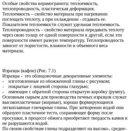
Особые свойства керамогранита: теплоемкость,
теплопроводность, пластическая деформация.
Теплоемкость – свойство материала при нагревании
поглощать теплоту, а при охлаждении - отдавать ее.
Показателем теплоемкости служит удельная теплоемкость.
Теплопроводность – свойство материала передавать теплоту
через свою толщу от одной поверхности к другой, если эти
поверхности имеют разную температуру. Теплопроводность
зависит от пористости, влажности и объемного веса
материала.
Изразцы (кафли) (Рис. 7.1)
Изразцы - это облицовочные декоративные элементы:
- изготовленные из обожженной глины с рисунком;
- покрытые с лицевой стороны глазурью;
- имеющие с обратной стороны открытую коробку (румпу).
Основным сырьем для производства печных изразцов служат
высокопластичные (жирные), хорошо формирующиеся
легкоплавные гончарные глины. При затворении водой они
образуют пластичное тесто, сохраняющее форму после
просушки, в процессе обжига приобретают твердость камня и
не разрушаются водой.
По своим свойствам глины подразделяют на высоко-, средне-