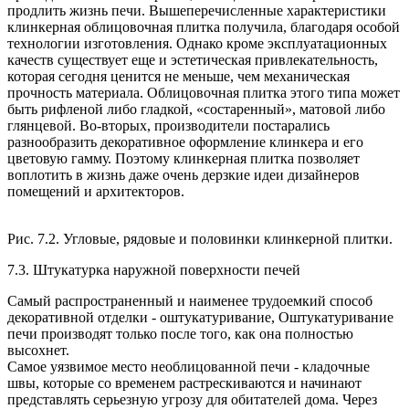
продлить жизнь печи. Вышеперечисленные характеристики
клинкерная облицовочная плитка получила, благодаря особой
технологии изготовления. Однако кроме эксплуатационных
качеств существует еще и эстетическая привлекательность,
которая сегодня ценится не меньше, чем механическая
прочность материала. Облицовочная плитка этого типа может
быть рифленой либо гладкой, «состаренный», матовой либо
глянцевой. Во-вторых, производители постарались
разнообразить декоративное оформление клинкера и его
цветовую гамму. Поэтому клинкерная плитка позволяет
воплотить в жизнь даже очень дерзкие идеи дизайнеров
помещений и архитекторов.
Рис. 7.2. Угловые, рядовые и половинки клинкерной плитки.
7.3. Штукатурка наружной поверхности печей
Самый распространенный и наименее трудоемкий способ
декоративной отделки - оштукатуривание, Оштукатуривание
печи производят только после того, как она полностью
высохнет.
Самое уязвимое место необлицованной печи - кладочные
швы, которые со временем растрескиваются и начинают
представлять серьезную угрозу для обитателей дома. Через