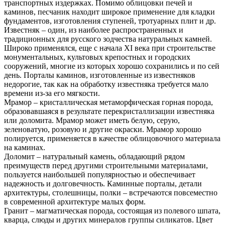
транспортных издержках. Помимо облицовки печей и
каминов, песчаник находит широкое применение для кладки
фундаментов, изготовления ступеней, тротуарных плит и др.
Известняк – один, из наиболее распространенных и
традиционных для русского зодчества натуральных камней.
Широко применялся, еще с начала XI века при строительстве
монументальных, культовых крепостных и городских
сооружений, многие из которых хорошо сохранились и по сей
день. Порталы каминов, изготовленные из известняков
недорогие, так как на обработку известняка требуется мало
времени из-за его мягкости.
Мрамор – кристаллическая метаморфическая горная порода,
образовавшаяся в результате перекристаллизации известняка
или доломита. Мрамор может иметь белую, серую,
зеленоватую, розовую и другие окраски. Мрамор хорошо
полируется, применяется в качестве облицовочного материала
на каминах.
Доломит – натуральный камень, обладающий рядом
преимуществ перед другими строительными материалами,
пользуется наибольшей популярностью и обеспечивает
надежность и долговечность. Каминные порталы, детали
архитектуры, столешницы, полки – встречаются повсеместно
в современной архитектуре малых форм.
Гранит – магматическая порода, состоящая из полевого шпата,
кварца, слюды и других минералов группы силикатов. Цвет