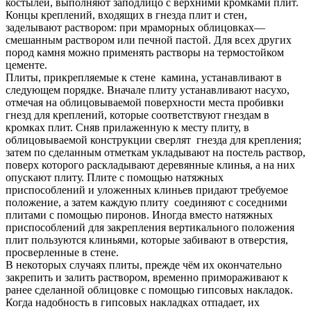
костылей, выполняют заподлицо с верхними кромками плит.
Концы креплений, входящих в гнезда плит и стен,
заделывают раствором: при мраморных облицовках—
смешанным раствором или печной пастой. Для всех других
пород камня можно применять растворы на термостойком
цементе.
Плиты, прикрепляемые к стене камина, устанавливают в
следующем порядке. Вначале плиту устанавливают насухо,
отмечая на облицовываемой поверхности места пробивки
гнезд для креплений, которые соответствуют гнездам в
кромках плит. Сняв прилаженную к месту плиту, в
облицовываемой конструкции сверлят гнезда для крепления;
затем по сделанным отметкам укладывают на постель раствор,
поверх которого раскладывают деревянные клинья, а на них
опускают плиту. Плите с помощью натяжных
приспособлений и уложенных клиньев придают требуемое
положение, а затем каждую плиту соединяют с соседними
плитами с помощью пиронов. Иногда вместо натяжных
приспособлений для закрепления вертикального положения
плит пользуются клиньями, которые забивают в отверстия,
просверленные в стене.
В некоторых случаях плиты, прежде чём их окончательно
закрепить и залить раствором, временно примораживают к
ранее сделанной облицовке с помощью гипсовых накладок.
Когда надобность в гипсовых накладках отпадает, их