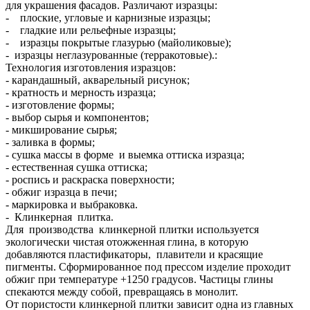
для украшения фасадов. Различают изразцы:
- плоские, угловые и карнизные изразцы;
- гладкие или рельефные изразцы;
- изразцы покрытые глазурью (майоликовые);
- изразцы неглазурованные (терракотовые).:
Технология изготовления изразцов:
- карандашный, акварельный рисунок;
- кратность и мерность изразца;
- изготовление формы;
- выбор сырья и компонентов;
- микширование сырья;
- заливка в формы;
- сушка массы в форме и выемка оттиска изразца;
- естественная сушка оттиска;
- роспись и раскраска поверхности;
- обжиг изразца в печи;
- маркировка и выбраковка.
- Клинкерная плитка.
Для производства клинкерной плитки используется
экологически чистая отожженная глина, в которую
добавляются пластификаторы, плавители и красящие
пигменты. Сформированное под прессом изделие проходит
обжиг при температуре +1250 градусов. Частицы глины
спекаются между собой, превращаясь в монолит.
От пористости клинкерной плитки зависит одна из главных