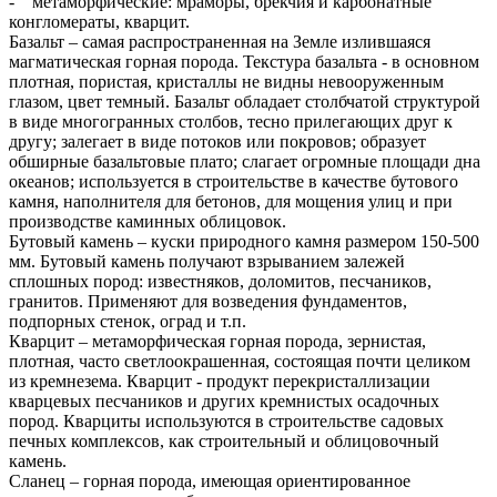
- метаморфические: мраморы, брекчия и карбонатные
конгломераты, кварцит.
Базальт – самая распространенная на Земле излившаяся
магматическая горная порода. Текстура базальта - в основном
плотная, пористая, кристаллы не видны невооруженным
глазом, цвет темный. Базальт обладает столбчатой структурой
в виде многогранных столбов, тесно прилегающих друг к
другу; залегает в виде потоков или покровов; образует
обширные базальтовые плато; слагает огромные площади дна
океанов; используется в строительстве в качестве бутового
камня, наполнителя для бетонов, для мощения улиц и при
производстве каминных облицовок.
Бутовый камень – куски природного камня размером 150-500
мм. Бутовый камень получают взрыванием залежей
сплошных пород: известняков, доломитов, песчаников,
гранитов. Применяют для возведения фундаментов,
подпорных стенок, оград и т.п.
Кварцит – метаморфическая горная порода, зернистая,
плотная, часто светлоокрашенная, состоящая почти целиком
из кремнезема. Кварцит - продукт перекристаллизации
кварцевых песчаников и других кремнистых осадочных
пород. Кварциты используются в строительстве садовых
печных комплексов, как строительный и облицовочный
камень.
Сланец – горная порода, имеющая ориентированное