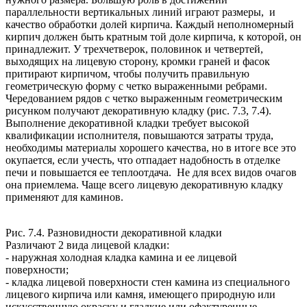
параллельности вертикальных линий играют размеры, и
качество обработки долей кирпича. Каждый неполномерный
кирпич должен быть кратным той доле кирпича, к которой, он
принадлежит. У трехчетверок, половинок и четвертей,
выходящих на лицевую сторону, кромки граней и фасок
притирают кирпичом, чтобы получить правильную
геометрическую форму с четко выраженными ребрами.
Чередованием рядов с четко выраженным геометрическим
рисунком получают декоративную кладку (рис. 7.3, 7.4).
Выполнение декоративной кладки требует высокой
квалификации исполнителя, повышаются затраты труда,
необходимы материалы хорошего качества, но в итоге все это
окупается, если учесть, что отпадает надобность в отделке
печи и повышается ее теплоотдача. Не для всех видов очагов
она приемлема. Чаще всего лицевую декоративную кладку
применяют для каминов.
Рис. 7.4. Разновидности декоративной кладки
Различают 2 вида лицевой кладки:
- наружная холодная кладка камина и ее лицевой
поверхности;
- кладка лицевой поверхности стен камина из специального
лицевого кирпича или камня, имеющего природную или
искусственную окраску и гладкие или офактуренные