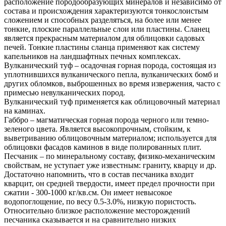
расположение породообразующих минералов и независимо от
состава и происхождения характеризуются тонкослоистым
сложением и способных разделяться, на более или менее
тонкие, плоские параллельные слои или пластины. Сланец
является прекрасным материалом для облицовки садовых
печей. Тонкие пластины сланца применяют как систему
капельников на ландшафтных печных комплексах.
Вулканический туф – осадочная горная порода, состоящая из
уплотнившихся вулканического пепла, вулканических бомб и
других обломков, выброшенных во время извержения, часто с
примесью невулканических пород.
Вулканический туф применяется как облицовочный материал
на каминах.
Габбро – магматическая горная порода черного или темно-
зеленого цвета. Является высокопрочным, стойким, к
выветриванию облицовочным материалом; используется для
облицовки фасадов каминов в виде полированных плит.
Песчаник – по минеральному составу, физико-механическим
свойствам, не уступает уже известным: граниту, кварцу и др.
Достаточно напомнить, что в состав песчаника входит
кварцит, он средней твердости, имеет предел прочности при
сжатии - 300-1000 кг/кв.см. Он имеет невысокое
водопоглощение, по весу 0.5-3.0%, низкую пористость.
Относительно близкое расположение месторождений
песчаника сказывается и на сравнительно низких