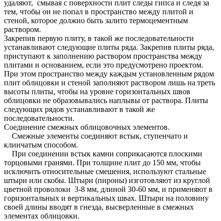
удаляют, смывая с поверхности плит следы гипса и следя за
тем, чтобы он не попал в пространство между плитой и
стеной, которое должно быть залито термоцементным
раствором.
Закрепив первую плиту, в такой же последовательности
устанавливают следующие плиты ряда. Закрепив плиты ряда,
приступают к заполнению раствором пространства между
плитами и основанием, если это предусмотрено проектом.
При этом пространство между каждым установленным рядом
плит облицовки и стеной заполняют раствором лишь на треть
высоты плиты, чтобы на уровне горизонтальных швов
облицовки не образовывались наплывы от раствора. Плиты
следующих рядов устанавливают в такой же
последовательности.
Соединение смежных облицовочных элементов.
Смежные элементы соединяют встык, ступенчато и
клинчатым способом.
При соединении встык камни соприкасаются плоскими
торцовыми гранями. При толщине плит до 150 мм, чтобы
исключить относительные смешения, используют стальные
штыри или скобы. Штыри (пироны) изготовляют из круглой
цветной проволоки 3-8 мм, длиной 30-60 мм, и применяют в
горизонтальных и вертикальных швах. Штыри на половину
своей длины вводят в гнезда, высверленные в смежных
элементах облицовки.