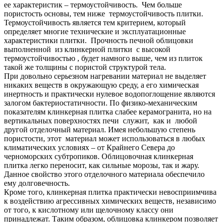
ее характеристик – термоустойчивость. Чем больше
пористость основы, тем ниже термоустойчивость плитки.
Термоустойчивость является тем критерием, который
определяет многие технические и эксплуатационные
характеристики плитки. Прочность печной облицовки
выполненной из клинкерной плитки с высокой
термоустойчивостью , будет намного выше, чем из плиток
такой же толщины с пористой структурой тела.
При довольно серьезном нагревании материал не выделяет
никаких веществ в окружающую среду, а его химическая
инертность и практически нулевое водопоглощение являются
залогом бактериостатичности. По физико-механическим
показателям клинкерная плитка слабее керамогранита, но на
вертикальных поверхностях печи служит, как и любой
другой отделочный материал. Имея небольшую степень
пористости, этот материал может использоваться в любых
климатических условиях – от Крайнего Севера до
черноморских субтропиков. Облицовочная клинкерная
плитка легко переносит, как сильные морозы, так и жару.
Данное свойство этого отделочного материала обеспечило
ему долговечность.
Кроме того, клинкерная плитка практически невосприимчива
к воздействию агрессивных химических веществ, независимо
от того, к кислотному или щелочному классу они
принадлежат. Таким образом, облицовка клинкером позволяет