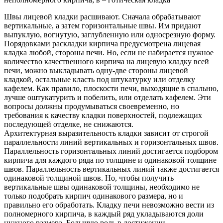
Швы лицевой кладки расшивают. Сначала обрабатывают
вертикальные, а затем горизонтальные швы. Им придают
выпуклую, вогнутую, заглубленную или односрезную форму.
Порядовками раскладки кирпича предусмотрена лицевая
кладка любой, стороны печи. Но, если не набирается нужное
количество качественного кирпича на лицевую кладку всей
печи, можно выкладывать одну-две стороны лицевой
кладкой, остальные класть под штукатурку или отделку
кафелем. Как правило, плоскости печи, выходящие в спальню,
лучше оштукатурить и побелить, или отделать кафелем. Эти
вопросы должны продумываться своевременно, но
требования к качеству кладки поверхностей, подлежащих
последующей отделке, не снижаются.
Архитектурная выразительность кладки зависит от строгой
параллельности линий вертикальных и горизонтальных швов.
Параллельность горизонтальных линий достигается подбором
кирпича для каждого ряда по толщине и одинаковой толщине
швов. Параллельность вертикальных линий также достигается
одинаковой толщиной швов. Но, чтобы получить
вертикальные швы одинаковой толщины, необходимо не
только подобрать кирпич одинакового размера, но и
правильно его обработать. Кладку печи невозможно вести из
полномерного кирпича, в каждый ряд укладываются доли
нужного размера. Большую роль в достижении