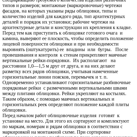
типов и размеров; монтажные (маркировочные) чертежи
фасадов, на которых указаны ряды облицовки, типы и
количество изделий для каждого ряда, тип архитектурных
деталей и порядок их установки; рабочие чертежи на
архитектурные детали и конструкции их крепления к кладке.
Перед тем как приступить к облицовке готового очага и
камина, выверяют ее плоскость, чтобы определить положение
лицевой поверхности облицовки и при необходимости
выровнять (оштукатурить) ее впадины или бугры. После
провешивания и контроля к стенам прикрепляют маячные
вертикальные рейки-порядовки. Их располагают на
расстоянии 1,0—1,5 м друг от друга, и на них делают
разметку всех рядов облицовки, учитывая намеченные
горизонтальные линии поясков, перемычек и т. п.
Одновременно устанавливают горизонтальные разбивочные
порядковые рейки с размеченными вертикальными швами
между плитами облицовки. Рейки укрепляют на костылях.
Таким образом, с помощью маячных вертикальных и
горизонтальных реек определяют положение каждой плиты
облицовки.
Перед началом работ облицовочные изделия готовят к
установке на место. Для этого их сортируют и комплектуют
по маркам, номерам и рядам облицовки в соответствии с
маркировкой на монтажной схеме. При сортировке