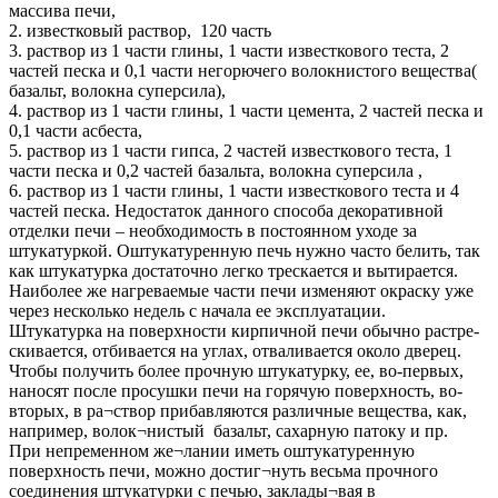
массива печи,
2. известковый раствор, 120 часть
3. раствор из 1 части глины, 1 части известкового теста, 2
частей песка и 0,1 части негорючего волокнистого вещества(
базальт, волокна суперсила),
4. раствор из 1 части глины, 1 части цемента, 2 частей песка и
0,1 части асбеста,
5. раствор из 1 части гипса, 2 частей известкового теста, 1
части песка и 0,2 частей базальта, волокна суперсила ,
6. раствор из 1 части глины, 1 части известкового теста и 4
частей песка. Недостаток данного способа декоративной
отделки печи – необходимость в постоянном уходе за
штукатуркой. Оштукатуренную печь нужно часто белить, так
как штукатурка достаточно легко трескается и вытирается.
Наиболее же нагреваемые части печи изменяют окраску уже
через несколько недель с начала ее эксплуатации.
Штукатурка на поверхности кирпичной печи обычно растре-
скивается, отбивается на углах, отваливается около дверец.
Чтобы получить более прочную штукатурку, ее, во-первых,
наносят после просушки печи на горячую поверхность, во-
вторых, в ра¬створ прибавляются различные вещества, как,
например, волок¬нистый базальт, сахарную патоку и пр.
При непременном же¬лании иметь оштукатуренную
поверхность печи, можно достиг¬нуть весьма прочного
соединения штукатурки с печью, заклады¬вая в