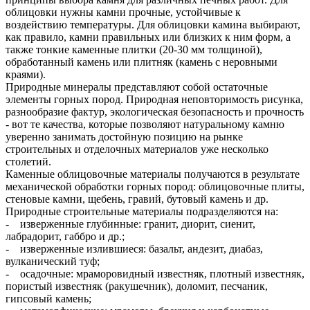
облицовки нужны камни прочные, устойчивые к
воздействию температуры. Для облицовки камина выбирают,
как правило, камни правильных или близких к ним форм, а
также тонкие каменные плитки (20-30 мм толщиной),
обработанный камень или плитняк (камень с неровными
краями).
Природные минералы представляют собой остаточные
элементы горных пород. Природная неповторимость рисунка,
разнообразие фактур, экологическая безопасность и прочность
- вот те качества, которые позволяют натуральному камню
уверенно занимать достойную позицию на рынке
строительных и отделочных материалов уже несколько
столетий.
Каменные облицовочные материалы получаются в результате
механической обработки горных пород: облицовочные плиты,
стеновые камни, щебень, гравий, бутовый камень и др.
Природные строительные материалы подразделяются на:
- изверженные глубинные: гранит, диорит, сиенит,
лабрадорит, габбро и др.;
- изверженные излившиеся: базальт, андезит, диабаз,
вулканический туф;
- осадочные: мраморовидный известняк, плотный известняк,
пористый известняк (ракушечник), доломит, песчаник,
гипсовый камень;