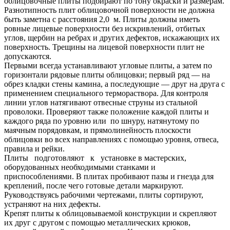
облицовочные плиты подбирают по тону окраски и размерам.
Разнотипность плит облицовочной поверхности не должна
быть заметна с расстояния 2,0 м. Плиты должны иметь
ровные лицевые поверхности без искривлений, отбитых
углов, щербин на ребрах и других дефектов, искажающих их
поверхность. Трещины на лицевой поверхности плит не
допускаются.
Первыми всегда устанавливают угловые плиты, а затем по
горизонтали рядовые плиты облицовки; первый ряд — на
обрез кладки стены камина, а последующие — друг на друга с
применением специального термораствора. Для контроля
линии углов натягивают отвесные струны из стальной
проволоки. Проверяют также положение каждой плиты и
каждого ряда по уровню или по шнуру, натянутому по
маячным порядовкам, и прямолинейность плоскости
облицовки во всех направлениях с помощью уровня, отвеса,
правила и рейки.
Плиты подготовляют к установке в мастерских,
оборудованных необходимыми станками и
приспособлениями. В плитах пробивают пазы и гнезда для
креплений, после чего готовые детали маркируют.
Руководствуясь рабочими чертежами, плиты сортируют,
устраняют на них дефекты.
Крепят плиты к облицовываемой конструкции и скрепляют
их друг с другом с помощью металлических крюков,