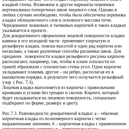
кладкой стены. Возможны и другие варианты перевязки
вертикальных поперечных швов лицевого слоя. Однако в
любых случаях необходимо, чтобы была обеспечена перевязка
кладки облицовочного слоя и основного массива печи.
Чередование ложковых и тычковых кирпичей в таких кладках
указывается в проекте.
Для декоративного оформления лицевой поверхности кладки
камина в его холодной части применяют узорчатую и
рельефную кладки, пояски высотой в один ряд кирпича или
несколько, а также различные способы расшивки швов. Для
придания поверхности кладки рельефного рисунка кирпичи
располагают, например, так, чтобы в плане плоскости их
граней образовали с плоскостью стены угол. Одни кирпичи
укладывают плашмя, другие – на ребро, располагая их в
шахматном порядке, в результате чего получается рельефный
узор. ( Рис. 7.3).
Лицевая кладка выполняется из кирпича с правильными
кромками и углами без трещин и сколов. Кирпич, который
будет укладываться на лицевую поверхность, специально
подбирают по форме, размеру и цвету.
Рис.7.3. Разновидности декоративной кладки: а – обычная
кирпичная кладка из полномерного кирпича с четко
выраженными линиями; б – кирпичная кладка с применением
неполномерного кирпича; в – готическая кладка