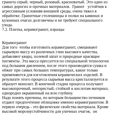
гранита серый, черный, розовый, красноватый. Это один из
самых дорогих и прочных материалов. Гранит устойчив к
агрессивным условиям внешней среды, очень тяжел в
обработке. Гранитные столешницы и полки на каминах и
кухонных очагах долговечны и не требуют специального
ухода.
7.2. Плитка, керамогранит, изразцы
Керамогранит
Для того чтобы изготовить керамогранит, смешивают
сырьевую массу из различных глин высокого качества,
добавляют кварц, полевой шпат и природные красящие
пигменты. Эта масса прессуется по специальной технологии
под большим давлением, после этого производятся сушка и
обжиг при самых больших температурах, какие только
применяются для изготовления керамических изделий. В
результате этого процесса сырьевая масса кристаллизуется и
образует монолит. В конечной стадии процесса получают
высокопрочный, непористый, стойкий к кислотам материал,
однородно окрашенный на всю глубину.
Надо понять причины, по которым большинство печников
отдают предпочтение облицовке именно керамогранитом. В
первую очередь - это физические свойства материала. Кроме
высокой морозоустойчивости для уличных очагов, он