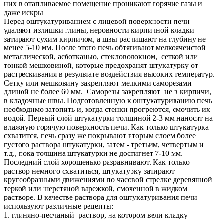
них в отапливаемое помещение проникают горячие газы и
даже искры.
Перед оштукатуриванием с лицевой поверхности печи
удаляют излишки глины, неровности кирпичной кладки
затирают сухим кирпичом, а швы расчищают на глубину не
менее 5-10 мм. После этого печь обтягивают мелкоячеистой
металлической, асботканью, стекловолокном, сеткой или
тонкой мешковиной, которые предохранят штукатурку от
растрескивания в результате воздействия высоких температур.
Сетку или мешковину закрепляют мелкими саморезами
длиной не более 60 мм. Саморезы закрепляют не в кирпичи,
в кладочные швы. Подготовленную к оштукатуриванию печь
необходимо затопить и, когда стенки прогреются, смочить их
водой. Первый слой штукатурки толщиной 2-3 мм наносят на
влажную горячую поверхность печи. Как только штукатурка
схватится, печь сразу же покрывают вторым слоем более
густого раствора штукатурки, затем - третьим, четвертым и
т.д., пока толщина штукатурки не достигнет 7-10 мм.
Последний слой хорошенько разравнивают. Как только
раствор немного схватиться, штукатурку затирают
кругообразными движениями по часовой стрелке деревянной
теркой или шерстяной варежкой, смоченной в жидком
растворе. В качестве раствора для оштукатуривания печи
используют различные рецепты:
1. глиняно-песчаный раствор, на котором вели кладку