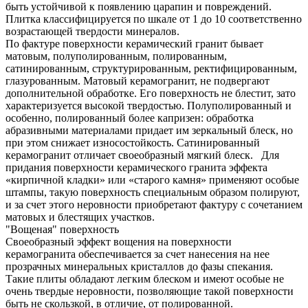
быть устойчивой к появлению царапин и повреждений.
Плитка классифицируется по шкале от 1 до 10 соответственно
возрастающей твердости минералов.
По фактуре поверхности керамический гранит бывает
матовым, полуполированным, полированным,
сатинированным, структурированным, ректифицированным,
глазурованным. Матовый керамогранит, не подвергают
дополнительной обработке. Его поверхность не блестит, зато
характеризуется высокой твердостью. Полуполированный и
особенно, полированный более капризен: обработка
абразивными материалами придает им зеркальный блеск, но
при этом снижает износостойкость. Сатинированный
керамогранит отличает своеобразный мягкий блеск. Для
придания поверхности керамического гранита эффекта
«кирпичной кладки» или «старого камня» применяют особые
штампы, такую поверхность специальным образом полируют,
и за счет этого неровности приобретают фактуру с сочетанием
матовых и блестящих участков.
"Вощеная" поверхность
Своеобразный эффект вощения на поверхности
керамогранита обеспечивается за счет нанесения на нее
прозрачных минеральных кристаллов до фазы спекания.
Такие плиты обладают легким блеском и имеют особые не
очень твердые неровности, позволяющие такой поверхности
быть не скользкой, в отличие, от полированной.