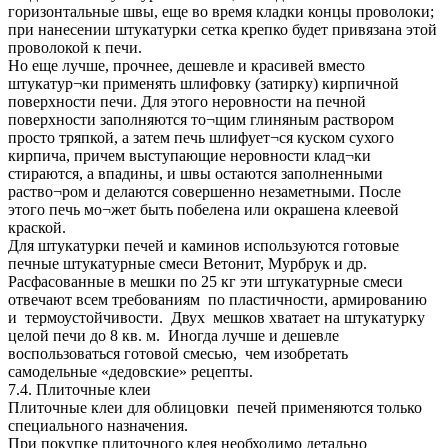
горизонтальные швы, еще во время кладки концы проволоки;
при нанесении штукатурки сетка крепко будет привязана этой
проволокой к печи.
Но еще лучше, прочнее, дешевле и красивей вместо
штукатур¬ки применять шлифовку (затирку) кирпичной
поверхности печи. Для этого неровности на печной
поверхности заполняются то¬щим глиняным раствором
просто тряпкой, а затем печь шлифует¬ся куском сухого
кирпича, причем выступающие неровности клад¬ки
стираются, а впадины, и швы остаются заполненными
раство¬ром и делаются совершенно незаметными. После
этого печь мо¬жет быть побелена или окрашена клеевой
краской.
Для штукатурки печей и каминов используются готовые
печные штукатурные смеси Ветонит, Мурбрук и др.
Расфасованные в мешки по 25 кг эти штукатурные смеси
отвечают всем требованиям по пластичности, армированию
и термоустойчивости. Двух мешков хватает на штукатурку
целой печи до 8 кв. м. Иногда лучше и дешевле
воспользоваться готовой смесью, чем изобретать
самодельные «дедовские» рецепты.
7.4. Плиточные клеи
Плиточные клеи для облицовки печей применяются только
специального назначения.
При покупке плиточного клея необходимо детально