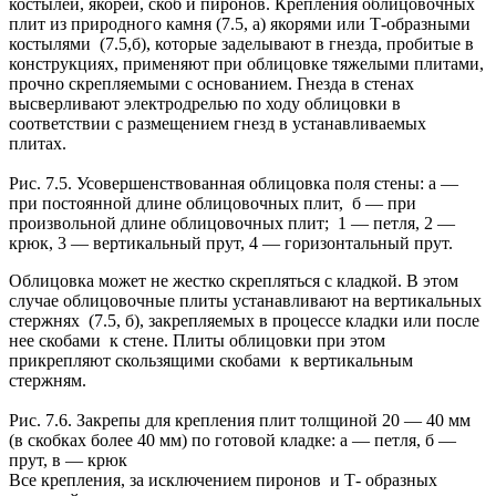
костылей, якорей, скоб и пиронов. Крепления облицовочных
плит из природного камня (7.5, а) якорями или Т-образными
костылями (7.5,б), которые заделывают в гнезда, пробитые в
конструкциях, применяют при облицовке тяжелыми плитами,
прочно скрепляемыми с основанием. Гнезда в стенах
высверливают электродрелью по ходу облицовки в
соответствии с размещением гнезд в устанавливаемых
плитах.
Рис. 7.5. Усовершенствованная облицовка поля стены: а —
при постоянной длине облицовочных плит, б — при
произвольной длине облицовочных плит; 1 — петля, 2 —
крюк, 3 — вертикальный прут, 4 — горизонтальный прут.
Облицовка может не жестко скрепляться с кладкой. В этом
случае облицовочные плиты устанавливают на вертикальных
стержнях (7.5, б), закрепляемых в процессе кладки или после
нее скобами к стене. Плиты облицовки при этом
прикрепляют скользящими скобами к вертикальным
стержням.
Рис. 7.6. Закрепы для крепления плит толщиной 20 — 40 мм
(в скобках более 40 мм) по готовой кладке: а — петля, б —
прут, в — крюк
Все крепления, за исключением пиронов и Т- образных