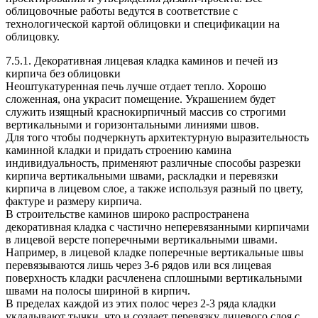
облицовочные работы ведутся в соответствие с
технологической картой облицовки и спецификации на
облицовку.
7.5.1. Декоративная лицевая кладка каминов и печей из
кирпича без облицовки
Неоштукатуренная печь лучше отдает тепло. Хорошо
сложенная, она украсит помещение. Украшением будет
служить изящный краснокирпичный массив со строгими
вертикальными и горизонтальными линиями швов.
Для того чтобы подчеркнуть архитектурную выразительность
каминной кладки и придать строению камина
индивидуальность, применяют различные способы разрезки
кирпича вертикальными швами, раскладки и перевязки
кирпича в лицевом слое, а также используя разный по цвету,
фактуре и размеру кирпича.
В строительстве каминов широко распространена
декоративная кладка с частично неперевязанными кирпичами
в лицевой версте поперечными вертикальными швами.
Например, в лицевой кладке поперечные вертикальные швы
перевязываются лишь через 3-6 рядов или вся лицевая
поверхность кладки расчленена сплошными вертикальными
швами на полосы шириной в кирпич.
В пределах каждой из этих полос через 2-3 ряда кладки
укладывают тычки, что и создает перевязку лицевого слоя с