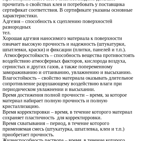
прочитать о свойствах клея и потребовать у поставщика
сертификат соответствия. В сертификате указаны основные
характеристики.
Адгезия – способность к сцеплению поверхностей
разнородных
тел.
Хорошая адгезия наносимого материала к поверхности
означает высокую прочность и надежность (штукатурки,
шпатлевки, краски) и фиксации (плитки, панелей и т.п.).
Атмосферостойкость – способность вещества противостоять
воздействию атмосферных факторов, кислорода воздуха,
сернистых и других газов, а также попеременному
замораживанию и оттаиванию, увлажнению и высыханию.
Влагостойкость – свойство материала оказывать длительное
сопротивление разрушающему воздействию влаги при
периодическом увлажнении и высыхании.
Время достижения полной прочности – время, за которое
материал набирает полную прочность и полную
кристаллизацию.
Время корректировки – время, в течение которого материал
сохраняет пластичность для корректирровки.
Время схватывания – период, в течение которого
применяемая смесь (штукатурка, шпатлевка, клеи и т.п.)
приобретает прочность.
Жизнеспособность раствора – время, в течение которого