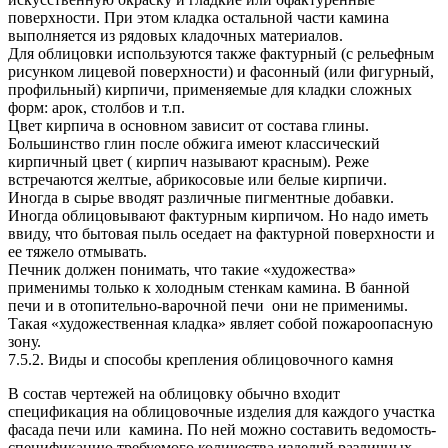
поверхности. При этом кладка остальной части камина
выполняется из рядовых кладочных материалов.
Для облицовки используются также фактурный (с рельефным
рисунком лицевой поверхности) и фасонный (или фигурный,
профильный) кирпичи, применяемые для кладки сложных
форм: арок, столбов и т.п.
Цвет кирпича в основном зависит от состава глины.
Большинство глин после обжига имеют классический
кирпичный цвет ( кирпич называют красным). Реже
встречаются желтые, абрикосовые или белые кирпичи.
Иногда в сырье вводят различные пигментные добавки.
Иногда облицовывают фактурным кирпичом. Но надо иметь
ввиду, что бытовая пыль оседает на фактурной поверхности и
ее тяжело отмывать.
Печник должен понимать, что такие «художества»
применимы только к холодным стенкам камина. В банной
печи и в отопительно-варочной печи они не применимы.
Такая «художественная кладка» являет собой пожароопасную
зону.
7.5.2. Виды и способы крепления облицовочного камня
В состав чертежей на облицовку обычно входит
спецификация на облицовочные изделия для каждого участка
фасада печи или камина. По ней можно составить ведомость-
спецификацию требуемого количества изделий различных