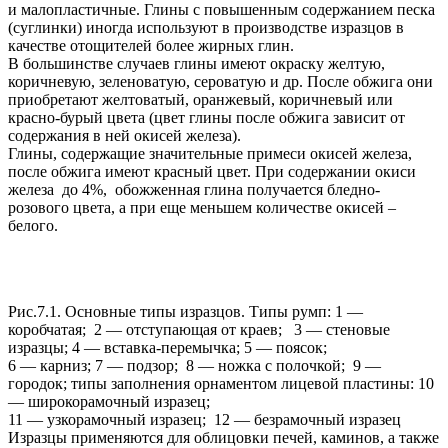
и малопластичные. Глины с повышенным содержанием песка
(суглинки) иногда используют в производстве изразцов в
качестве отощителей более жирных глин.
В большинстве случаев глины имеют окраску желтую,
коричневую, зеленоватую, сероватую и др. После обжига они
приобретают желтоватый, оранжевый, коричневый или
красно-бурый цвета (цвет глины после обжига зависит от
содержания в ней окисей железа).
Глины, содержащие значительные примеси окисей железа,
после обжига имеют красный цвет. При содержании окиси
железа до 4%, обожженная глина получается бледно-
розового цвета, а при еще меньшем количестве окисей –
белого.
Рис.7.1. Основные типы изразцов. Типы румп: 1 —
коробчатая; 2 — отступающая от краев; 3 — стеновые
изразцы; 4 — вставка-перемычка; 5 — поясок;
6 — карниз; 7 — подзор; 8 — ножка с полочкой; 9 —
городок; типы заполнения орнаментом лицевой пластины: 10
— широкорамочный изразец;
11 — узкорамочный изразец; 12 — безрамочный изразец
Изразцы применяются для облицовки печей, каминов, а также