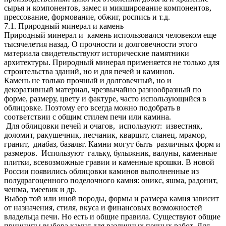
сырья и компонентов, замес и микширование компонентов,
прессование, формование, обжиг, роспись и т.д.
7.1. Природный минерал и камень
Природный минерал и камень использовался человеком еще
тысячелетия назад. О прочности и долговечности этого
материала свидетельствуют исторические памятники
архитектуры. Природный минерал применяется не только для
строительства зданий, но и для печей и каминов.
Камень не только прочный и долговечный, но и
декоративный материал, чрезвычайно разнообразный по
форме, размеру, цвету и фактуре, часто использующийся в
облицовке. Поэтому его всегда можно подобрать в
соответствии с общим стилем печи или камина.
Для облицовки печей и очагов, используют: известняк,
доломит, ракушечник, песчаник, кварцит, сланец, мрамор,
гранит, диабаз, базальт. Камни могут быть различных форм и
размеров. Используют гальку, булыжник, валуны, каменные
плитки, всевозможные гравии и каменные крошки. В новой
России появились облицовки каминов выполненные из
полудрагоценного поделочного камня: оникс, яшма, радонит,
чешма, змеевик и др.
Выбор той или иной породы, формы и размера камня зависит
от назначения, стиля, вкуса и финансовых возможностей
владельца печи. Но есть и общие правила. Существуют общие
принципы выбора камня для различных печных работ. Для