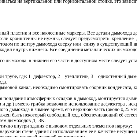
ваться на вертикальной или горизонтальной стойке, это зависит
чный пластик и все наклеенные маркеры. Все детали дымохода
 Если кронштейны не нужны, следует предусмотреть крепление 
тодом по центру дымохода сверху или снизу в существующий д
ходил внутрь нижнего. Все соединения металлических дымоход
о дымохода в нижней его части в доступном месте следует уста
трубе, где: 1- дефлектор, 2 – утеплитель, 3 – одностенный дымо
ода.
дымовой канал, необходимо смонтировать сборник конденсата, ко
я попадания атмосферных осадков в дымоход, монтируется дымн
и др.) вместо грибка возможно использование дефлектора , искро
 дымохода в зимнее время, его верхнюю часть (около 0,25 мет
ен быть некоторый свободный ход, обеспечивающий её естеств
тем дымоходов ДТЗК:
тично внутри здания с выводом отдельных элементов наружу;
наружной стене здания с использованием её в качестве несущей
 отдельно стоящей несущей конструкции.