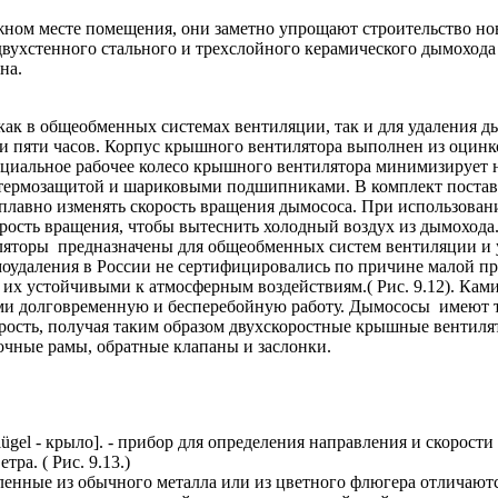
 месте помещения, они заметно упрощают строительство ново
 двухстенного стального и трехслойного керамического дымоход
на.
к в общеобменных системах вентиляции, так и для удаления ды
ии пяти часов. Корпус крышного вентилятора выполнен из оцин
циальное рабочее колесо крышного вентилятора минимизирует н
термозащитой и шариковыми подшипниками. В комплект поставк
и плавно изменять скорость вращения дымососа. При использов
рость вращения, чтобы вытеснить холодный воздух из дымохода.
яторы предназначены для общеобменных систем вентиляции и уд
моудаления в России не сертифицировались по причине малой п
 их устойчивыми к атмосферным воздействиям.( Рис. 9.12). К
 долговременную и бесперебойную работу. Дымососы имеют тр
корость, получая таким образом двухскоростные крышные вентил
очные рамы, обратные клапаны и заслонки.
gel - крыло]. - прибор для определения направления и скорости
а. ( Рис. 9.13.)
ленные из обычного металла или из цветного флюгера отличают