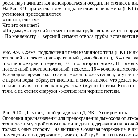
росы, пар начинает конденсироваться и оседать на стенках в ви
На Рис. 9.9. приведена схема подключения печи камина (ПКТ)
установки присоединяются
« по конденсату».
Что это означает?
«По дыму» - верхний сегмент отвода трубы вставляется снару
«По конденсату» - верхний сегмент отвода трубы вставляется в
Рис. 9.9. Схема подключения печи каминного типа (ПКТ) к дымох
тепловой коллектор ( декоративный дымосборник ), 5 – печь ка
противопожарный переход, 10 - пол второго этажа, 11 – вход х
потолочный противопожарный переход, 16 – колено дымоотвода, 
В холодное время года, если дымоход плохо утеплен, внутри н
с парами воды, образуют кислоты и смеси кислот, что делает к
оттаивания влаги в верхних участках (в устье) трубы. Кислот
течи, а на стенах снаружи - желтые или черные потеки.
Рис. 9.10. Дымник, шибер задвижка ДТЗК. Аспироматик.
Оголовки предназначены для предохранения дымохода от атмос
техническим устройством в камине для поддержания плюсовой
только в одну сторону – на вытяжку. Создавая разрежение в 
помещения и поддержание дымоходной трубы в теплом состоян