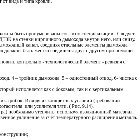
 от вида и типа кровли.
 должны быть пронумерованы согласно спецификации. Следует
ДТЗК на стенки кирпичного дымохода внутри него, или снизу.
ымоходный канал, соединяя отдельные элементы дымохода
ов должны быть жестко соединены друг с другом при помощи
новить контрольно - технологический элемент - ревизия с
ход, 4 – тройник дымохода, 5 – одностенный отвод, 6- чистка с
торый исполняется как с боковым, так и с вертикальным
ик-грибок. Исходя из конкретных условий (требований
гасителя или усилителя тяги. ( Рис. 9.14).
ра) необходимо утеплить, используя изоляционный материал.
енное удлинение за счёт температурного расширения металла.
 конструкции;