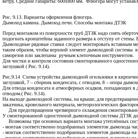
ветру. Средние габариты: 600х800 мм. Флюгера могут устанавли
Рис. 9.13. Варианты оформления флюгера.
Дымоход камина. Дымоход печи. Способы монтажа ДТЗК
Перед монтажом из поверхности труб ДТЗК надо снять оберто
подогнать кронштейны заданного размера к отступу от стены.
Дымоходные рядовые ставки следует монтировать вставным ме
таким образом, чтобы верхний элемент дымоходной системы в
саморезов или заклепаны ручным клепочным инструментом.
Для чистки и контроля состояния смонтированного одностенног
заглушкой ( Рис. 9.14).
Рис.9.14 Схема устройства дымоходной огильзовки в кирпичной 
заглушкой, 7 – сборник конденсата, с отводом, 8 – опора дымох
Для отвода конденсата и атмосферных осадков, попадающих в 
отводом.( Рис. 9.14).
На выходе дымоходной системы, на крыше, для предотвращени
заказчика, кровельного материала, метеорологических факторов 
Для предотвращения чрезмерного охлаждения смонтированного
У смонтированной одностенной дымоходной системы ДТЗК долж
Возможны три основных варианта монтажа утеплённых сис
- монтаж соответственно подобранных элементов дымохода час
- монтаж соответственно подобранных элементов дымохода на 
- монтаж соответственно подобранных элементов дымохода на