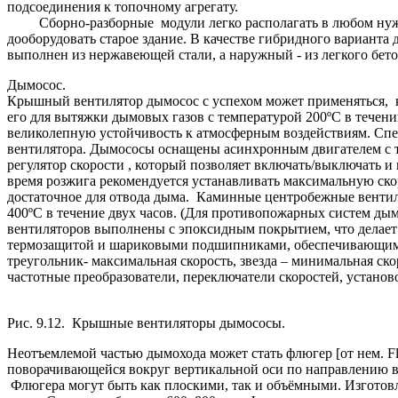
подсоединения к топочному агрегату.
Сборно-разборные модули легко располагать в любом нужном
дооборудовать старое здание. В качестве гибридного варианта
выполнен из нержавеющей стали, а наружный - из легкого бето
Дымосос.
Крышный вентилятор дымосос с успехом может применяться, ка
его для вытяжки дымовых газов с температурой 200ºС в течен
великолепную устойчивость к атмосферным воздействиям. Спе
вентилятора. Дымососы оснащены асинхронным двигателем с 
регулятор скорости , который позволяет включать/выключать 
время розжига рекомендуется устанавливать максимальную ско
достаточное для отвода дыма. Каминные центробежные вентил
400ºС в течение двух часов. (Для противопожарных систем ды
вентиляторов выполнены с эпоксидным покрытием, что делает
термозащитой и шариковыми подшипниками, обеспечивающими
треугольник- максимальная скорость, звезда – минимальная с
частотные преобразователи, переключатели скоростей, установ
Рис. 9.12. Крышные вентиляторы дымососы.
Неотъемлемой частью дымохода может стать флюгер [от нем. Flü
поворачивающейся вокруг вертикальной оси по направлению ветр
Флюгера могут быть как плоскими, так и объёмными. Изготов