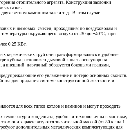
горения отопительного агрегата. Конструкция заслонки
овых газов.
 двухсветном каминном зале и т. д. В этом случае
азовых и дымовых смесей, проходящим по воздуховодам и
температуры окружающего воздуха от -30 до +40°С, при
лее 0,25 КВт.
ых керамических труб они трансформировались в удобные
тре кубика расположен дымовой канал - огнеупорная
ы, а внешний, наружный образуется боковыми гранями,
предупреждающие его увлажнение и потерю основных свойств.
йства для придания системе конструктивной жесткости и
няются для всех типов котлов и каминов и могут проходить
 температур и конденсата, удобны и технологичны в монтаже,
ом они характеризуются значительной массой (от 80 кг на 1
 и требуют дополнительных металлических комплектующих для