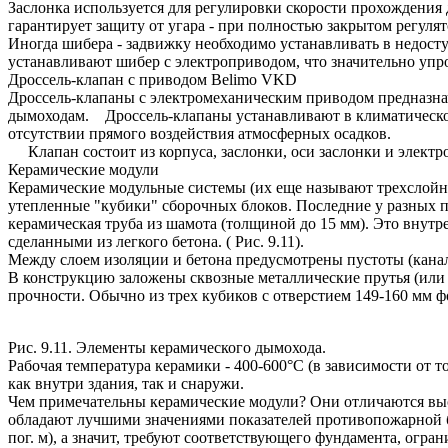
Заслонка используется для регулировки скорости прохождения
гарантирует защиту от угара - при полностью закрытом регуля
Иногда шибера - задвижку необходимо устанавливать в недоступ
устанавливают шибер с электроприводом, что значительно уп
Дроссель-клапан с приводом Belimo VKD
Дроссель-клапаны с электромеханическим приводом предназна
дымоходам. Дроссель-клапаны устанавливают в климатическом
отсутствии прямого воздействия атмосферных осадков.
Клапан состоит из корпуса, заслонки, оси заслонки и электр
Керамические модули
Керамические модульные системы (их еще называют трехслой
утепленные "кубики" сборочных блоков. Последние у разных 
керамическая труба из шамота (толщиной до 15 мм). Это внутр
сделанными из легкого бетона. ( Рис. 9.11).
Между слоем изоляции и бетона предусмотрены пустоты (кана
В конструкцию заложены сквозные металлические прутья (или 
прочности. Обычно из трех кубиков с отверстием 149-160 мм 
Рис. 9.11. Элементы керамического дымохода.
Рабочая температура керамики - 400-600°С (в зависимости от 
как внутри здания, так и снаружи.
Чем примечательны керамические модули? Они отличаются высо
обладают лучшими значениями показателей противопожарной бе
пог. м), а значит, требуют соответствующего фундамента, ог