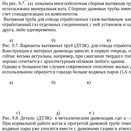
На рис. 9.7. (а) показана многооболочная сборная вытяжная т
использована минеральная вата. Сборные дымовые трубы имеют
счет стандартизации их компонентов.
Вытяжная труба для отвода отработанных газов вытяжным кана
отработанный газ отдельных соединенных с ней установок и о
друга, либо одновременно.
а) б) в)
Рис. 9.7. Варианты вытяжных труб (ДТЗК) для отвода отработа
Конструкция и материал дымохода зависят, в первую очередь, 
сейчас весьма актуальна, например, при сжигании твердого то
хорошо сочетается с архитектурным обликом любого здания.
Однако в большинстве случаев современное отопление жилых 
использовании образуется гораздо больше водяных паров (1,6 л
а) б) в)
г) д) е )
Рис. 9.8. Детали (ДТЗК) к металлическим дымоходам, где: а – 
При нормальной работе котла и прогретой дымовой трубе темпер
водяные пары уже уносятся вместе с дымовыми газами в атмос