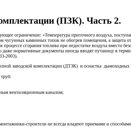
омплектации (ПЗК). Часть 2.
щее ограничение: «Температура приточного воздуха, поступа
ом чугунных каминных топок не обогрев помещения, а защита о
в процессе сгорания топлива при недостатке воздуха вместо безо
 что даже нормативные документы иногда вводят путаницу в терм
3-2003).
олной заводской комплектации (ДТЗК) и оснастка дымоходных 
труб:
жным вентиляционным каналом;
 монтажники-строители не всегда владеют приемами и способа