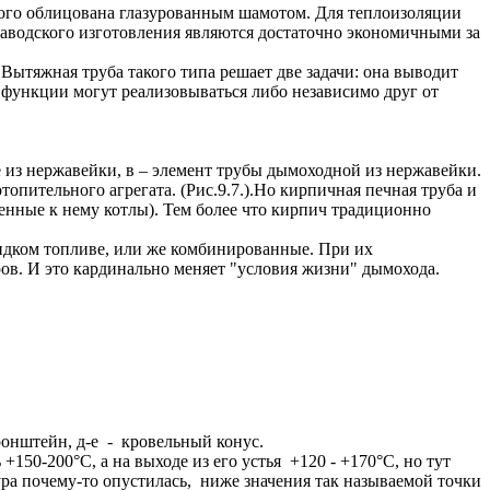
торого облицована глазурованным шамотом. Для теплоизоляции
заводского изготовления являются достаточно экономичными за
ытяжная труба такого типа решает две задачи: она выводит
 функции могут реализовываться либо независимо друг от
е из нержавейки, в – элемент трубы дымоходной из нержавейки.
пительного агрегата. (Рис.9.7.).Но кирпичная печная труба и
ленные к нему котлы). Тем более что кирпич традиционно
идком топливе, или же комбинированные. При их
дров. И это кардинально меняет "условия жизни" дымохода.
кронштейн, д-е - кровельный конус.
150-200°С, а на выходе из его устья +120 - +170°С, но тут
ра почему-то опустилась, ниже значения так называемой точки