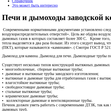
Справочник
Это может быть интересно
Печи и дымоходы заводской к
Современными нормативными документами установлено следую
воздухораспределительных отверстий». Цель же обдува воздух
дымовых газов в которых составляет более 300 С. Кроме того, 
тепла выделяется в два раза больше. Из этого следует вывод,
(ПКТ), которые называются «каминами». ( Смотри ГОСТ Р 5213
Дымоход для камина. Дымоход для печи. Дымоходные трубы п
Существует несколько типов конструкций вытяжных дымовых 
• многооболочные, сборные вытяжные трубы;
• дымовые и вытяжные трубы заводского изготовления;
• вытяжные и дымовые трубы для отработанных газов с вытя
• влагостойкие вытяжные трубы;
• свободностоящие дымовые трубы;
• стальные вытяжные трубы;
• керамические дымовые трубы;
• коллекторные дымовые и вентиляционные трубы.
Печник должен уметь работать с современными ДТЗК, так как
дымовых труб.