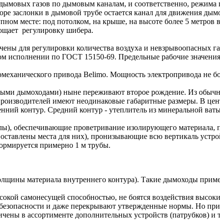
 дымовых газов по дымовым каналам, и соответственно, режима 
торе заслонки в дымовой трубе остается канал для движения дым
ном месте: под потолком, на крыше, на высоте более 5 метров в
рощает регулировку шибера.
чены для регулировки количества воздуха и невзрывоопасных г
 исполнении по ГОСТ 15150-69. Предельные рабочие значения 
омеханического привода Belimo. Мощность электропривода не бо
ными дымоходами) ныне переживают второе рождение. Из обычн
производителей имеют неодинаковые габаритные размеры. В цен
енний контур. Средний контур - утеплитель из минеральной ват
лы), обеспечивающие проветривание изолирующего материала, 
оставлены места для них), пронизывающие всю вертикаль устро
формируется примерно 1 м трубы.
толщины материала внутреннего контура). Такие дымоходы приме
кой самонесущей способностью, не боятся воздействия высоких
зопасности и даже перекрывают утвержденные нормы. Но при эт
раничены в ассортименте дополнительных устройств (патрубков)