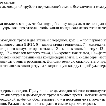
де капель.
 к дымоходной трубе из нержавеющей стали. Все элементы межд
жи нижнего отвода, чтобы идущий снизу вверх дым не попадал 
нутрь нижнего отвода, чтобы капли конденсата легко стекали че
одной трубе в два этажа и с чердаком, где: 1 – пол первого эта
минного типа (ПКТ), 6 – задняя стена утепленная, 7 – конвекти
олодного воздуха второго этажа, 12 - конвективный воздух, 13 -
17 – потолок второго этажа, 18 – кровельная гильза, 19 – фарт
его возникает повышенная конденсация влаги. Окислы серы, азот
онденсат очень агрессивным. Дополнительную опасность это пред
ы начинают активно разрушать кирпичную кладку (порой уже чере
ферных осадков. При установке дымоходов обычно используется 
 температуры в дымоходной трубе в зимнее время. Лопасти асп
дымоходной трубе, он обеспечивает тягу и постоянную вытяжку 
ии. Разжигать камин легко даже в самые крепкие морозы.