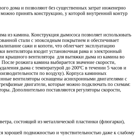
го дома и позволяют без существенных затрат инженерно
а можно принять конструкцию, у которой внутренний контур
ма из камина. Конструкция дымососа позволяет использовать
кованной стали с эпоксидным покрытием и обеспечивает
алипание сажи и копоти, что облегчает эксплуатацию
и вентилятора входит установочная рама и электронный
ании крышного вентилятора для вытяжки дыма из камина во
 После розжига камина выбирается значение скорости,
аления дыма с температурой до 200ºС в течении 5 часов и
роизводительности по воздуху). Корпуса каминных
аминные вентиляторы оснащены асинхронными двигателями с
ехфазные двигатели, которые можно подключать по схемам:
яторы. Дополнительно поставляются регуляторы скорости,
 ветра, состоящий из металлической пластинки (флюгарки),
ся хорошей подвижностью и чувствительностью даже к слабому