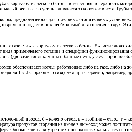
руба с корпусом из легкого бетона, внутренняя поверхность ко
 малый вес и легко устанавливаются за короткое время. Трубы 
лом, предназначенная для отдельных отопительных установок. В
дновременно подает в них необходимый для горения воздух. Эти
нных газов: а - с корпусом из легкого бетона, б - металлически
от вида применяемого топлива и специфики функционирования ото
плива (дровами топят камины и банные печи, углем - приспособ
домов обеспечивают котлы, работающие либо на газе, либо на ж
 воды на 1 м 3 сгорающего газа), чем при сгорании, например, 
потолочный проход, б – колено отвод, в – тройник – отвод, г – 
атура продуктов сгорания на входе в дымоход может достигать +
феру. Однако если на внутренних поверхностях канала температу