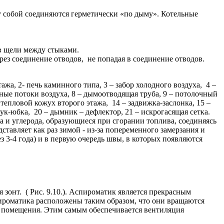
у собой соединяются герметически «по дыму». Котельные
в щели между стыками.
рез соединение отводов, не попадая в соединение отводов.
жа, 2- печь каминного типа, 3 – забор холодного воздуха, 4 –
вные потоки воздуха, 8 – дымоотводящая труба, 9 – потолочный
 тепловой кожух второго этажа, 14 – задвижка-заслонка, 15 –
ук-юбка, 20 – дымник – дефлектор, 21 – искрогасящая сетка.
а и углерода, образующиеся при сгорании топлива, соединяясь
ставляет как раз зимой - из-за попеременного замерзания и
з 3-4 года) и в первую очередь швы, в которых появляются
зонт. ( Рис. 9.10.). Аспироматик является прекрасным
ироматика расположены таким образом, что они вращаются
из помещения. Этим самым обеспечивается вентиляция