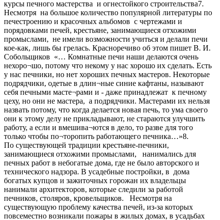
курсы печного мастерства и огнестойкого строительства7.
Несмотря на большое количество популярной литературы по
печестроению и красочных альбомов с чертежами и
порядовками печей, крестьяне, занимающиеся отхожими
промыслами, не имели возможности учиться и делали печи
кое-как, лишь бы грелась. Красноречиво об этом пишет В. И.
Собольщиков «… Комнатные печи наши делаются очень
нехоро¬шо, потому что некому у нас хорошо их сделать. Есть
у нас печники, но нет хороших печных мастеров. Некоторые
подрядчики, одетые в длин¬ные синие кафтаны, называют
себя печными масте¬рами и - даже принадлежат к печному
цеху, но они не мастера, а подрядчики. Мастерами их нельзя
назвать потому, что когда делается новая печь, то ума своего
они к этому делу не прикладывают, не стараются улучшить
работу, а если и вмешива¬ются в дело, то разве для того
только чтобы по¬торопить работающего печника…»8.
По существующей традиции крестьяне-печники,
занимающиеся отхожими промыслами, нанимались для
печных работ в небогатые дома, где не было авторского и
технического надзора. В усадебные постройки, в дома
богатых купцов и зажиточных горожан их владельцы
нанимали архитекторов, которые следили за работой
печников, столяров, кровельщиков. Несмотря на
существующую проблему качества печей, из-за которых
повсеместно возникали пожары в жилых домах, в усадьбах