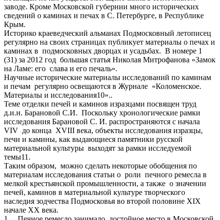
заводе. Кроме Московской губернии много исторических
сведений о каминах и печах в С. Петербурге, в Республике
Крым.
Историко краеведческий альманах Подмосковный летописец
регулярно на своих страницах публикует материалы о печах и
каминах в подмосковных дворцах и усадьбах. В номере 1
(31) за 2012 год большая статья Николая Митрофанова «Замок
на Ламе: его слава и его печаль».
Научные исторические материалы исследований по каминам
и печам регулярно освещаются в Журнале «Коломенское.
Материалы и исследования10»..
Теме отделки печей и каминов изразцами посвящен труд
д.и.н. Барановой С.И. Поскольку хронологические рамки
исследования Барановой C. И. распространяются с начала
VIV до конца XVIII века, объекты исследования изразцы,
печи и камины, как выдающиеся памятники русской
материальной культуры выходят за рамки исследуемой
темы11.
Таким образом, можно сделать некоторые обобщения по
материалам исследования статьи о роли печного ремесла в
мелкой крестьянской промышленности, а также о значении
печей, каминов в материальной культуре творческого
наследия зодчества Подмосковья во второй половине XIX
начале XX века.
1. Печное ремесло занимало достойное место в Московской