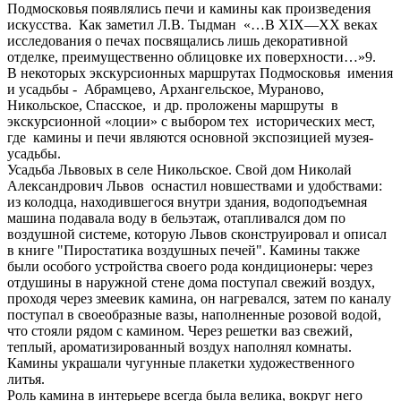
Подмосковья появлялись печи и камины как произведения
искусства. Как заметил Л.В. Тыдман «…В XIX—XX веках
исследования о печах посвящались лишь декоративной
отделке, преимущественно облицовке их поверхности…»9.
В некоторых экскурсионных маршрутах Подмосковья имения
и усадьбы - Абрамцево, Архангельское, Мураново,
Никольское, Спасское, и др. проложены маршруты в
экскурсионной «лоции» с выбором тех исторических мест,
где камины и печи являются основной экспозицией музея-
усадьбы.
Усадьба Львовых в селе Никольское. Свой дом Николай
Александрович Львов оснастил новшествами и удобствами:
из колодца, находившегося внутри здания, водоподъемная
машина подавала воду в бельэтаж, отапливался дом по
воздушной системе, которую Львов сконструировал и описал
в книге "Пиростатика воздушных печей". Камины также
были особого устройства своего рода кондиционеры: через
отдушины в наружной стене дома поступал свежий воздух,
проходя через змеевик камина, он нагревался, затем по каналу
поступал в своеобразные вазы, наполненные розовой водой,
что стояли рядом с камином. Через решетки ваз свежий,
теплый, ароматизированный воздух наполнял комнаты.
Камины украшали чугунные плакетки художественного
литья.
Роль камина в интерьере всегда была велика, вокруг него