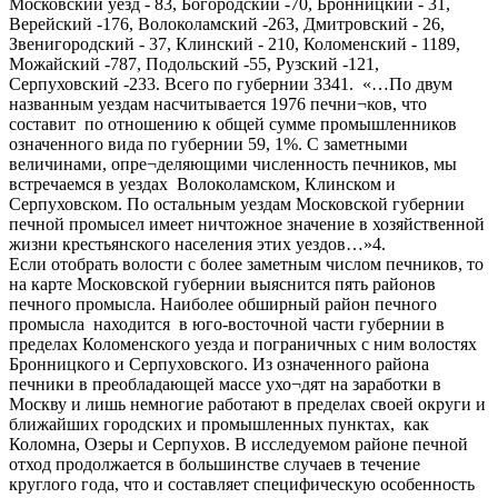
Московский уезд - 83, Богородский -70, Бронницкий - 31,
Верейский -176, Волоколамский -263, Дмитровский - 26,
Звенигородский - 37, Клинский - 210, Коломенский - 1189,
Можайский -787, Подольский -55, Рузский -121,
Серпуховский -233. Всего по губернии 3341. «…По двум
названным уездам насчитывается 1976 печни¬ков, что
составит по отношению к общей сумме промышленников
означенного вида по губернии 59, 1%. С заметными
величинами, опре¬деляющими численность печников, мы
встречаемся в уездах Волоколамском, Клинском и
Серпуховском. По остальным уездам Московской губернии
печной промысел имеет ничтожное значение в хозяйственной
жизни крестьянского населения этих уездов…»4.
Если отобрать волости с более заметным числом печников, то
на карте Московской губернии выяснится пять районов
печного промысла. Наиболее обширный район печного
промысла находится в юго-восточной части губернии в
пределах Коломенского уезда и пограничных с ним волостях
Бронницкого и Серпуховского. Из означенного района
печники в преобладающей массе ухо¬дят на заработки в
Москву и лишь немногие работают в пределах своей округи и
ближайших городских и промышленных пунктах, как
Коломна, Озеры и Серпухов. В исследуемом районе печной
отход продолжается в большинстве случаев в течение
круглого года, что и составляет специфическую особенность