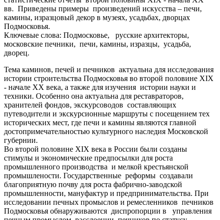
вв. Приведены примеры произведений искусства – печи,
камины, изразцовый декор в музеях, усадьбах, дворцах
Подмосковья.
Ключевые слова: Подмосковье, русские архитекторы,
московские печники, печи, камины, изразцы, усадьба,
дворец.
Тема каминов, печей и печников актуальна для исследования
истории строительства Подмосковья во второй половине XIX
- начале XX века, а также для изучения истории науки и
техники. Особенно она актуальна для реставраторов,
хранителей фондов, экскурсоводов составляющих
путеводители и экскурсионные маршруты с посещением тех
исторических мест, где печи и камины являются главной
достопримечательностью культурного наследия Московской
губернии.
Во второй половине XIX века в России были созданы
стимулы и экономические предпосылки для роста
промышленного производства и мелкой крестьянской
промышлености. Государственные реформы создавали
благоприятную почву для роста фабрично-заводской
промышленности, мануфактур и предпринимательства. При
исследовании печных промыслов и ремесленников печников
Подмосковья обнаруживаются диспропорции в управления
печным промыслом, расслоении печников по статусу,