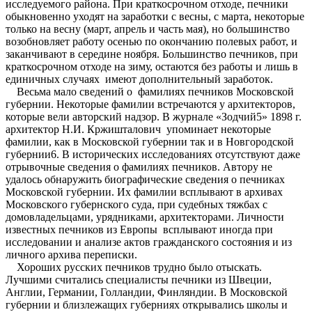
исследуемого района. При краткосрочном отходе, печники
обыкновенно уходят на заработки с весны, с марта, некоторые
только на весну (март, апрель и часть мая), но большинство
возобновляет работу осенью по окончанию полевых работ, и
заканчивают в середине ноября. Большинство печников, при
краткосрочном отходе на зиму, остаются без работы и лишь в
единичных случаях имеют дополнительный заработок.
Весьма мало сведений о фамилиях печников Московской
губернии. Некоторые фамилии встречаются у архитекторов,
которые вели авторский надзор. В журнале «Зодчий5» 1898 г.
архитектор Н.И. Кржишталович упоминает некоторые
фамилии, как в Московской губернии так и в Новгородской
губернии6. В исторических исследованиях отсутствуют даже
отрывочные сведения о фамилиях печников. Автору не
удалось обнаружить биографические сведения о печниках
Московской губернии. Их фамилии всплывают в архивах
Московского губернского суда, при судебных тяжбах с
домовладельцами, урядниками, архитекторами. Личности
известных печников из Европы всплывают иногда при
исследовании и анализе актов гражданского состояния и из
личного архива переписки.
Хороших русских печников трудно было отыскать.
Лучшими считались специалисты печники из Швеции,
Англии, Германии, Голландии, Финляндии. В Московской
губернии и близлежащих губерниях открывались школы и