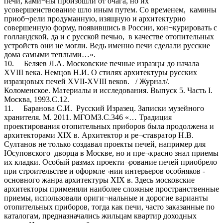
печи, ками¬ны произошли от очага, но их
усовершенствование шло иным путем. Со временем, камины
приоб¬рели продуманную, изящную и архитектурно
совершенную форму, появившись в России, кон¬курировать с
голландской, да и с русской печью, в качестве отопительных
устройств они не могли. Ведь именно печи сделали русские
дома самыми теплыми…».
10. Беляев Л.А. Московские печные изразцы до начала
XVIII века. Немцов Н.И. О стилях архитектуры русских
изразцовых печей XVII-XVIII веков. / Журнал/.
Коломенское. Материалы и исследования. Выпуск 5. Часть I.
Москва, 1993.С.12.
11. Баранова С.И. Русский Изразец. Записки музейного
хранителя. М. 2011. МГОМЗ.С.346 «… Традиция
проектирования отопительных приборов была продолжена и
архитекторами XIX в. Архитектор и ре¬ставратор Н.В.
Султанов не только создавал проекты печей, например для
Юсуповского дворца в Москве, но и пре¬красно знал приемы
их кладки. Особый размах проекти¬рование печей приобрело
при строительстве и оформле¬нии интерьеров особняков -
основного жанра архитектуры XIX в. Здесь московские
архитекторы применяли наиболее сложные пространственные
приемы, использовали ориги¬нальные и дорогие варианты
отопительных приборов, тогда как печи, часто заказанные по
каталогам, предназначались жильцам квартир доходных