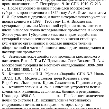
промышленности в С. Петербурге 1910г. СПб. 1910. С. 213.
«…После глубокого анализа промыслов Московской
губернии, произведенного в 1875 году А. А. Исаевым и затем
В. И. Орловым и другими, и после исчерпывающего учета их,
произведенного в 1898—1900 году П. А. Вихляевым,
кустарные промыслы Московской губернии оказываются в
числе наиболее полно исследованных промыслов в России.
Живое участие Губернского Земства в деле содействия
кустарной промышленности вызвало к жизни стройную
кус¬тарную организацию и создало широкое течение
общественной и частной инициативы в деле поддержания и
насаждения промыслов…
4. Земледельческое хозяйство и промыслы крестьянского
населения. Вып. 2. Том IV. Промыслы. Сост. Вихляев П. А. //
Московская губерния по местному обследованию 1898-1900
гг. М. 1903-1908. С.431-435.
5. Кржишталович Н.И. Журнал «Зодчий». СПб. №7. Июль
1872.С.110… Модель духовой печи Кремнева, печи
Воробьева, Лысоцкого, Креля, Саханского, Парашина и др.
6. Кржишталович Н.И. № 7. Описание устройства печей
комнатных, кухонных, сушильных, банных и ретирадных.
Новгород. 1898.С.3. «… Наибольшее количество
печей по системе Н.И. Кржишталовича устраивалось
следующими печными мастерами, которые могут по
требованиям посылать от себя мастеров и в другие уезды: 1.