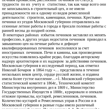
трудности по их учету и статистике, так как чаще всего они
не записывались в строительный цех, и не имели
принадлежности ни к одному из видов ремесленной
деятельности: строители, каменщики, печники. Крестьяне-
печники из уездов Московской губернии отправлялись на
сезонные летние работы в города и бросали полевые работы с
ранней весны до поздней осени.
В некоторых районах избыток печников заставлял их менять
профессию, в других уездах недостаток печников приводил к
завышению цен на печные работы и дефицит
квалифицированных печников восполнялся за счет
иностранных печников. Печи и камины, как произведения
искусства появлялись крайне редко, благодаря авторскому
надзору архитекторов и их надзором за действиями печников.
Московская губерния в исследуемый период, как отметил
Николай Бочаров в 1864 году «… представляла в течение
нескольких веков центр, сердце русской жизни, и издавна
имела более густое население…»1. Московский губернский
статистический комитет в 1864г., Технический комитет
Министерства внутренних дел в 1869 г., Министерство
Государственных Имуществ в 1888г., курировали и опекали
отхожие промыслы, кустарей, ремесленников, печников.
Количество кустарей и Ремесленных управ в России и в
Московской губернии в разные годы имело различный