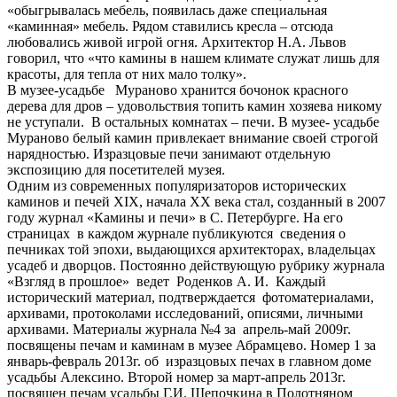
«обыгрывалась мебель, появилась даже специальная
«каминная» мебель. Рядом ставились кресла – отсюда
любовались живой игрой огня. Архитектор Н.А. Львов
говорил, что «что камины в нашем климате служат лишь для
красоты, для тепла от них мало толку».
В музее-усадьбе Мураново хранится бочонок красного
дерева для дров – удовольствия топить камин хозяева никому
не уступали. В остальных комнатах – печи. В музее- усадьбе
Мураново белый камин привлекает внимание своей строгой
нарядностью. Изразцовые печи занимают отдельную
экспозицию для посетителей музея.
Одним из современных популяризаторов исторических
каминов и печей XIX, начала XX века стал, созданный в 2007
году журнал «Камины и печи» в С. Петербурге. На его
страницах в каждом журнале публикуются сведения о
печниках той эпохи, выдающихся архитекторах, владельцах
усадеб и дворцов. Постоянно действующую рубрику журнала
«Взгляд в прошлое» ведет Роденков А. И. Каждый
исторический материал, подтверждается фотоматериалами,
архивами, протоколами исследований, описями, личными
архивами. Материалы журнала №4 за апрель-май 2009г.
посвящены печам и каминам в музее Абрамцево. Номер 1 за
январь-февраль 2013г. об изразцовых печах в главном доме
усадьбы Алексино. Второй номер за март-апрель 2013г.
посвящен печам усадьбы Г.И. Щепочкина в Полотняном