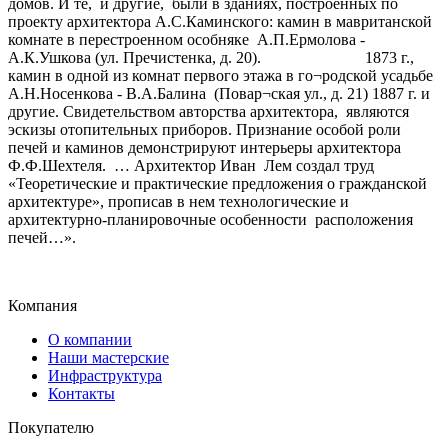
домов. И те, и другие, были в зданиях, построенных по
проекту архитектора А.С.Каминского: камин в мавританской
комнате в перестроенном особняке А.П.Ермолова -
А.К.Ушкова (ул. Пречистенка, д. 20). 1873 г.,
камин в одной из комнат первого этажа в го¬родской усадьбе
А.Н.Носенкова - В.А.Балина (Повар¬ская ул., д. 21) 1887 г. и
другие. Свидетельством авторства архитектора, являются
эскизы отопительных приборов. Признание особой роли
печей и каминов демонстрируют интерьеры архитектора
Ф.Ф.Шехтеля. … Архитектор Иван Лем создал труд
«Теоретические и практические предложения о гражданской
архитектуре», прописав в нем технологические и
архитектурно-планировочные особенности расположения
печей…».
Компания
О компании
Наши мастерские
Инфраструктура
Контакты
Покупателю