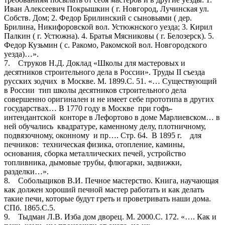
Иван Алексеевич Покрышкин ( г. Новгород, Лучинская ул.
Собств. Дом; 2. Федор Брилинский с сыновьями ( дер.
Брилина, Никифоровской вол. Устюжнского уезда; 3. Кирил
Палкин ( г. Устюжна). 4. Братья Мясниковы ( г. Белозерск). 5.
Федор Кузьмин ( с. Ракомо, Ракомской вол. Новгородского
уезда)…».
7. Струков Н.Д. Доклад «Школы для мастеровых и
десятников строительного дела в России». Труды II съезда
русских зодчих в Москве. М. 1899.С. 51. «… Существующий
в России тип школы десятников строительного дела
совершенно оригинален и не имеет себе прототипа в других
государствах… В 1770 году в Москве при гофъ-
интендантской конторе в Лефортово в доме Марлиевском… в
ней обучались квадратуре, каменному делу, плотничному,
подвязочному, оконному и пр…. Стр. 64. В 1895 г. для
печников: техническая физика, отопление, камины,
основания, сборка металлических печей, устройство
топливника, дымовые трубы, флюгарки, задвижки,
разделки…».
8. Собольщиков В.И. Печное мастерство. Книга, научающая
как должен хороший печной мастер работать и как делать
такие печи, которые будут греть и проветривать наши дома.
СПб. 1865.С.5.
9. Тыдман Л.В. Изба дом дворец. М. 2000.С. 172. «…. Как и