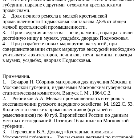
губернии, наравне с другими отхожими крестьянскими
промыслами.
2. Доля печного ремесла в мелкой крестьянской
промышленности Подмосковья составляла 2,8% от общей
мелкой крестьянской промышленности.
3. Произведения искусства – печи, камины, изразцы заняли
достойную нишу в музеях, усадьбах, дворцах Подмосковья.
4. При разработке новых маршрутов экскурсий, при
совершенствовании старых маршрутов экскурсий необходимо
учитывать: архитекторов, печников, печи, камины, изразцы
в музеях, усадьбах, дворцах Подмосковья.
Примечания.
1. Бочаров Н. Сборник материалов для изучения Москвы и
Московской губернии, издаваемый Московским губернским
статистическим комитетом. Выпуск I. М., 1864.С.2.
2. Рыбников А.А. Мелкая промышленность и ее роль в
восстановлении русского народного хозяйства. М. 1922.С. 53.
Количество сельских промышленников (кустарей и
ремесленников) по 40 губ. Европейской России по данным
местных исследований. Позиция 16 данные по Московской
губернии.
3. Перелешин В.А. Доклад «Кустарные промыслы
Московской губернии». Труды съезда деятелей по кустарной