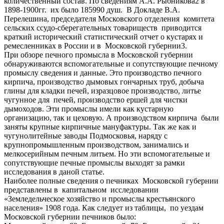
количественный состав. По сведениям А.А. Рыбникова2 в
1898-1900гг. их было 185990 душ. В Докладе В.А.
Перелешина, председателя Московского отделения комитета
сельских ссудо-сберегательных товариществ приводится
краткий исторический статистический отчет о кустарях и
ремесленниках в России и в Московской губернии3.
При обзоре печного промысла в Московской губернии
обнаруживаются вспомогательные и сопутствующие печному
промыслу сведения и данные. Это производство печного
кирпича, производство дымовых гончарных труб, добыча
глины для кладки печей, изразцовое производство, литье
чугунное для печей, производство ершей для чистки
дымоходов. Эти промыслы имели как кустарную
организацию, так и цеховую. А производством кирпича были
заняты крупные кирпичные мануфактуры. Так же как и
чугунолитейные заводы Подмосковья, наряду с
крупнопромышленным производством, занимались и
мелкосерийным печным литьем. Но эти вспомогательные и
сопутствующие печные промыслы выходят за рамки
исследования в даной статье.
Наиболее полные сведения о печниках Московской губернии
представлены в капитальном исследовании
«Земледельческое хозяйство и промыслы крестьянского
населения» 1908 года. Как следует из таблицы, по уездам
Московской губернии печников было: