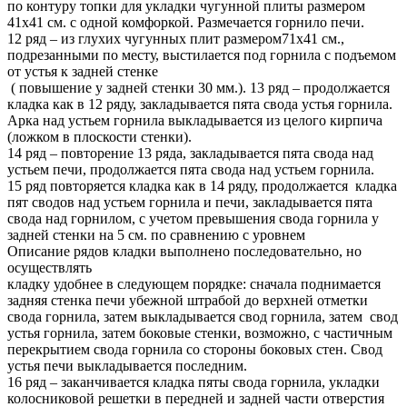
по контуру топки для укладки чугунной плиты размером
41х41 см. с одной комфоркой. Размечается горнило печи.
12 ряд – из глухих чугунных плит размером71х41 см.,
подрезанными по месту, выстилается под горнила с подъемом
от устья к задней стенке
( повышение у задней стенки 30 мм.). 13 ряд – продолжается
кладка как в 12 ряду, закладывается пята свода устья горнила.
Арка над устьем горнила выкладывается из целого кирпича
(ложком в плоскости стенки).
14 ряд – повторение 13 ряда, закладывается пята свода над
устьем печи, продолжается пята свода над устьем горнила.
15 ряд повторяется кладка как в 14 ряду, продолжается кладка
пят сводов над устьем горнила и печи, закладывается пята
свода над горнилом, с учетом превышения свода горнила у
задней стенки на 5 см. по сравнению с уровнем
Описание рядов кладки выполнено последовательно, но
осуществлять
кладку удобнее в следующем порядке: сначала поднимается
задняя стенка печи убежной штрабой до верхней отметки
свода горнила, затем выкладывается свод горнила, затем свод
устья горнила, затем боковые стенки, возможно, с частичным
перекрытием свода горнила со стороны боковых стен. Свод
устья печи выкладывается последним.
16 ряд – заканчивается кладка пяты свода горнила, укладки
колосниковой решетки в передней и задней части отверстия