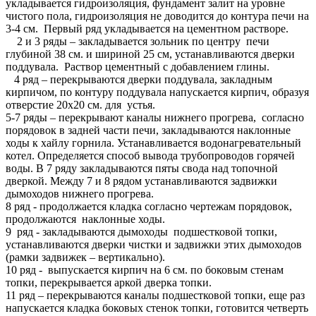
укладывается гидроизоляция, фундамент залит на уровне
чистого пола, гидроизоляция не доводится до контура печи на
3-4 см. Первый ряд укладывается на цементном растворе.
2 и 3 ряды – закладывается зольник по центру печи
глубиной 38 см. и шириной 25 см, устанавливаются дверки
поддувала. Раствор цементный с добавлением глины.
4 ряд – перекрываются дверки поддувала, закладным
кирпичом, по контуру поддувала напускается кирпич, образуя
отверстие 20х20 см. для устья.
5-7 ряды – перекрывают каналы нижнего прогрева, согласно
порядовок в задней части печи, закладываются наклонные
ходы к хайлу горнила. Устанавливается водонагревательный
котел. Определяется способ вывода трубопроводов горячей
воды. В 7 ряду закладываются пяты свода над топочной
дверкой. Между 7 и 8 рядом устанавливаются задвижки
дымоходов нижнего прогрева.
8 ряд - продолжается кладка согласно чертежам порядовок,
продолжаются наклонные ходы.
9 ряд - закладываются дымоходы подшестковой топки,
устанавливаются дверки чистки и задвижки этих дымоходов
(рамки задвижек – вертикально).
10 ряд - выпускается кирпич на 6 см. по боковым стенам
топки, перекрывается аркой дверка топки.
11 ряд – перекрываются каналы подшестковой топки, еще раз
напускается кладка боковых стенок топки, готовится четверть