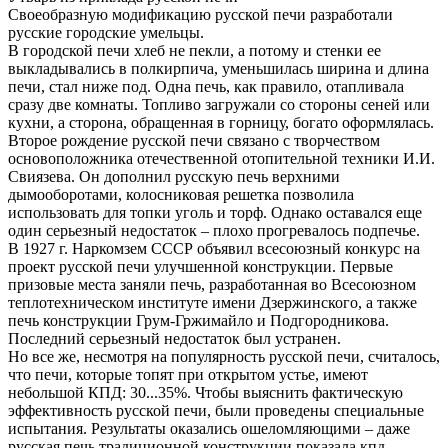
Своеобразную модификацию русской печи разработали
русские городские умельцы.
В городской печи хлеб не пекли, а потому и стенки ее
выкладывались в полкирпича, уменьшилась ширина и длина
печи, стал ниже под. Одна печь, как правило, отапливала
сразу две комнаты. Топливо загружали со стороны сеней или
кухни, а сторона, обращенная в горницу, богато оформлялась.
Второе рождение русской печи связано с творчеством
основоположника отечественной отопительной техники И.И.
Свиязева. Он дополнил русскую печь верхними
дымооборотами, колосниковая решетка позволила
использовать для топки уголь и торф. Однако оставался еще
один серьезный недостаток – плохо прогревалось подпечье.
В 1927 г. Наркомзем СССР объявил всесоюзный конкурс на
проект русской печи улучшенной конструкции. Первые
призовые места заняли печь, разработанная во Всесоюзном
теплотехническом институте имени Дзержинского, а также
печь конструкции Грум-Гржимайло и Подгородникова.
Последний серьезный недостаток был устранен.
Но все же, несмотря на популярность русской печи, считалось,
что печи, которые топят при открытом устье, имеют
небольшой КПД: 30...35%. Чтобы выяснить фактическую
эффективность русской печи, были проведены специальные
испытания. Результаты оказались ошеломляющими – даже
русская печь традиционной конструкции показала кпд,