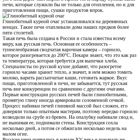
печи, которые служили бы не только для отопления, но и для
приготовления пищи, сушки продуктов впрок.
Глинобитный курной очаг устанавливался на деревянных
венцах. Такие печи отапливали дома наших предков более
пяти столетий.
Такая печь была создана в России и стала известна всему
миру, как русская печь. Основная ее особенность –
туннелеобразная сводчатая варочная камера – горнило,
которое разогревается до 200°C. Пекари знают, что это как раз
та температура, которая требуется для выпечки хлеба.
Специалисты по русской кухне добавят, что разогретое
горнило часами хранит тепло, а значит, в нем можно томить
молоко, варить рассыпчатые каши, готовить жаркое. Вкус
пищи, приготовленной в печи, не забывается, тут русская
печь вне конкуренции по сравнению с другими очагами.
Первые конструкции русских печей были глинобитными,
промятую глину иногда армировали соломенной сечкой.
Процесс набивки печей глиняной массой был сложен, его
доверяли только опытным мастерам, поэтому нередко горнило
возводили на срубе из бревен. На опалубку набивали свод и,
не вынимая ее, поднимали стены. Конструкция сохла
несколько дней, а потом се обжигали несколько недель на
малом огне.
Русские печи появились в начале XV века и поначалу не