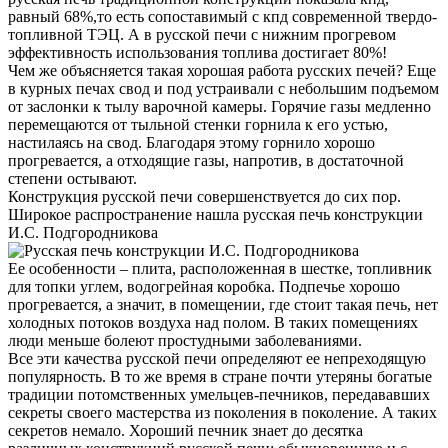
равный 68%,то есть сопоставимый с кпд современной твердо-
топливной ТЭЦ. А в русской печи с нижним прогревом
эффективность использования топлива достигает 80%!
Чем же объясняется такая хорошая работа русских печей? Еще
в курных печах свод и под устраивали с небольшим подъемом
от заслонки к тылу варочной камеры. Горячие газы медленно
перемещаются от тыльной стенки горнила к его устью,
настилаясь на свод. Благодаря этому горнило хорошо
прогревается, а отходящие газы, напротив, в достаточной
степени остывают.
Конструкция русской печи совершенствуется до сих пор.
Широкое распространение нашла русская печь конструкции
И.С. Подгородникова
Ее особенности – плита, расположенная в шестке, топливник
для топки углем, водогрейная коробка. Подпечье хорошо
прогревается, а значит, в помещении, где стоит такая печь, нет
холодных потоков воздуха над полом. В таких помещениях
люди меньше болеют простудными заболеваниями.
Все эти качества русской печи определяют ее непреходящую
популярность. В то же время в стране почти утеряны богатые
традиции потомственных умельцев-печников, передававших
секреты своего мастерства из поколения в поколение. А таких
секретов немало. Хороший печник знает до десятка