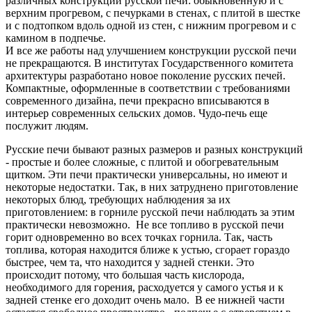
различных конструкций русской печи: обыкновенную и с
верхним прогревом, с печурками в стенах, с плитой в шестке
и с подтопком вдоль одной из стен, с нижним прогревом и с
камином в подпечье.
И все же работы над улучшением конструкции русской печи
не прекращаются. В институтах Государственного комитета
архитектуры разработано новое поколение русских печей.
Компактные, оформленные в соответствии с требованиями
современного дизайна, печи прекрасно вписываются в
интерьер современных сельских домов. Чудо-печь еще
послужит людям.
Русские печи бывают разных размеров и разных конструкций
- простые и более сложные, с плитой и обогревательным
щитком. Эти печи практически универсальны, но имеют и
некоторые недостатки. Так, в них затруднено приготовление
некоторых блюд, требующих наблюдения за их
приготовлением: в горниле русской печи наблюдать за этим
практически невозможно. Не все топливо в русской печи
горит одновременно во всех точках горнила. Так, часть
топлива, которая находится ближе к устью, сгорает гораздо
быстрее, чем та, что находится у задней стенки. Это
происходит потому, что большая часть кислорода,
необходимого для горения, расходуется у самого устья и к
задней стенке его доходит очень мало. В ее нижней части