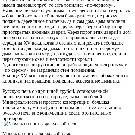
имели дымовых труб, то есть топились «по-черному».
Название не было случайным – печь действительно курилась
– большой огонь в ней нельзя было развести, не рискуя
поджечь деревянное подпечье, да и сам дом. Дым заполнял
все помещение и выходил наружу через верхний притвор
приоткрытых входных дверей. Через порог этих дверей в дом
поступал холодный воздух. Так продолжалось почти до
середины XV века, когда в стенах стали делать небольшие
отверстия для выхода дыма. Топили печи и «по-серому» –
дым выпускали на чердак, откуда газы постепенно уходили
через слуховые окна и неплотности кровли.
Удивительно, но русские печи, работающие «по-черному» и
«по-серому», не загрязняли стен помещения.
В конце XV века глину все чаще стал заменять обожженный
кирпич, а над крышами поднялись деревянные дымники.
Русскую печь с кирпичной трубой, установленной
непосредственно на ее корпусе, называли белой.
Универсальность и простота конструкции, большая
теплоемкость, многофункциональность – все это ставило
русскую печь вне конкуренции среди отопительных
приборов.
Утварь из приклада русской печи