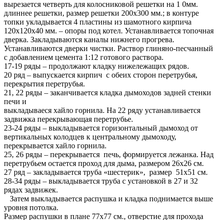
вырезается четверть для колосниковой решетки на 1 0мм.
длиннее решетки, размер решетки 200х300 мм.; в контуре
топки укладывается 4 пластины из шамотного кирпича
120х120х40 мм. – опоры под котел. Устанавливается топочная
дверка. Закладываются каналы нижнего прогрева.
Устанавливаются дверки чистки. Раствор глиняно-песчанный
с добавлением цемента 1:12 готового раствора.
17-19 ряды – продолжают кладку нижележащих рядов.
20 ряд – выпускается кирпич с обеих сторон перетрубья,
перекрытия перетрубья.
21, 22 ряды – заканчивается кладка дымоходов задней стенки
печи и
выкладываеся хайло горнила. На 22 ряду устанавливается
задвижка перекрывающая перетрубье.
23-24 ряды – выкладывается горизонтальный дымоход от
вертикальных колодцев к центральному дымоходу,
перекрывается хайло горнила.
25, 26 ряды – перекрывается печь, формируется лежанка. Над
перетрубьем остается проход для дыма, размером 26х26 см.
27 ряд – закладывается труба «шестерик», размер 51х51 см.
28-34 ряды – выкладывается труба с установкой в 27 и 32
рядах задвижек.
Затем выкладывается распушка и кладка поднимается выше
уровня потолка.
Размер распушки в плане 77х77 см., отверстие для прохода