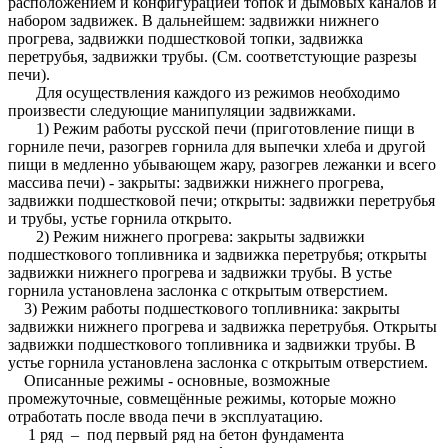
расположением и конфигурацией топок и дымовых каналов и
набором задвижек. В дальнейшем: задвижки нижнего
прогрева, задвижки подшестковой топки, задвижка
перетрубья, задвижки трубы. (См. соответстующие разрезы
печи).
Для осуществления каждого из режимов необходимо
произвести следующие манипуляции задвижками.
1) Режим работы русской печи (приготовление пищи в
горниле печи, разогрев горнила для выпечки хлеба и другой
пищи в медленно убывающем жару, разогрев лежанки и всего
массива печи) - закрыты: задвижки нижнего прогрева,
задвижки подшестковой печи; открыты: задвижки перетрубья
и трубы, устье горнила открыто.
2) Режим нижнего прогрева: закрыты задвижки
подшесткового топливника и задвижка перетрубья; открыты
задвижки нижнего прогрева и задвижки трубы. В устье
горнила установлена заслонка с открытым отверстием.
3) Режим работы подшесткового топливника: закрыты
задвижки нижнего прогрева и задвижка перетрубья. Открыты
задвижки подшесткового топливника и задвижки трубы. В
устье горнила установлена заслонка с открытым отверстием.
Описанные режимы - основные, возможные
промежуточные, совмещённые режимы, которые можно
отработать после ввода печи в эксплуатацию.
1 ряд – под первый ряд на бетон фундамента