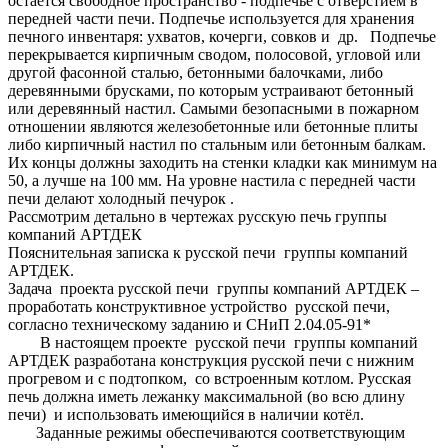
остается свободное пространство - подпечье с отверстием в
передней части печи. Подпечье используется для хранения
печного инвентаря: ухватов, кочерги, совков и др. Подпечье
перекрывается кирпичным сводом, полосовой, угловой или
другой фасонной сталью, бетонными балочками, либо
деревянными брусками, по которым устраивают бетонный
или деревянный настил. Самыми безопасными в пожарном
отношении являются железобетонные или бетонные плиты
либо кирпичный настил по стальным или бетонным балкам.
Их концы должны заходить на стенки кладки как минимум на
50, а лучше на 100 мм. На уровне настила с передней части
печи делают холодный печурок .
Рассмотрим детально в чертежах русскую печь группы
компаний АРТДЕК
Пояснительная записка к русской печи группы компаний
АРТДЕК.
Задача проекта русской печи группы компаний АРТДЕК –
проработать конструктивное устройство русской печи,
согласно техническому заданию и СНиП 2.04.05-91*
В настоящем проекте русской печи группы компаний
АРТДЕК разработана конструкция русской печи с нижним
прогревом и с подтопком, со встроенным котлом. Русская
печь должна иметь лежанку максимальной (во всю длину
печи) и использовать имеющийся в наличии котёл.
Заданные режимы обеспечиваются соответствующим