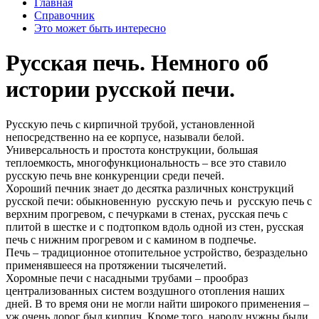
Главная
Справочник
Это может быть интересно
Русская печь. Немного об
истории русской печи.
Русскую печь с кирпичной трубой, установленной
непосредственно на ее корпусе, называли белой.
Универсальность и простота конструкции, большая
теплоемкость, многофункциональность – все это ставило
русскую печь вне конкуренции среди печей.
Хороший печник знает до десятка различных конструкций
русской печи: обыкновенную русскую печь и русскую печь с
верхним прогревом, с печурками в стенах, русская печь с
плитой в шестке и с подтопком вдоль одной из стен, русская
печь с нижним прогревом и с камином в подпечье.
Печь – традиционное отопительное устройство, безраздельно
применявшееся на протяжении тысячелетий.
Хоромные печи с насадными трубами – прообраз
централизованных систем воздушного отопления наших
дней. В то время они не могли найти широкого применения –
уж очень дорог был кирпич. Кроме того, народу нужны были